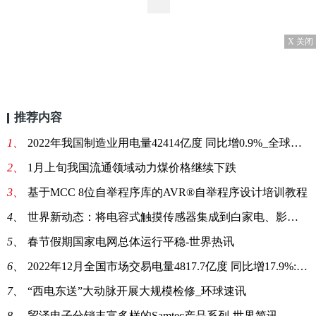
X 关闭
推荐内容
1、
2022年我国制造业用电量42414亿度 同比增0.9%_全球热点评
2、
1月上旬我国流通领域动力煤价格继续下跌
3、
基于MCC 8位自举程序库的AVR®自举程序设计培训教程
4、
世界新动态：将电容式触摸传感器集成到白家电、影音设备等用中
5、
春节假期国家电网总体运行平稳-世界热讯
6、
2022年12月全国市场交易电量4817.7亿度 同比增17.9%:当前关注
7、
“西电东送”大动脉开展大规模检修_环球速讯
8、
贸泽电子分销丰富多样的Samtec产品系列-世界简讯