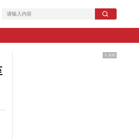
X 关闭
至