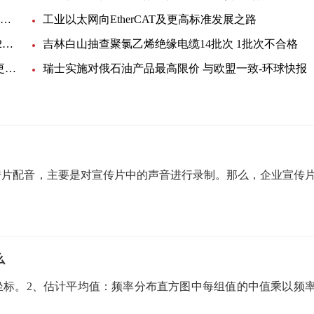
ROHM确立了业界超小短波红外（SWIR）器件的量产技术 非常适用于便携设备和可穿戴设备等新领域的感测应用
工业以太网向EtherCAT及更高标准发展之路
焦点消息！搞定电路设计之防过热的USB供电433.92MHz RF功率放大器
吉林白山抽查聚氯乙烯绝缘电缆14批次 1批次不合格
焦点关注：江苏省委书记信长星调研中天科技：以更多拳头产品抢占竞争制高点
瑞士实施对俄石油产品最高限价 与欧盟一致-环球快报
传片配音，主要是对宣传片中的声音进行录制。那么，企业宣传
么
坐标。2、估计平均值：频率分布直方图中每组值的中值乘以频