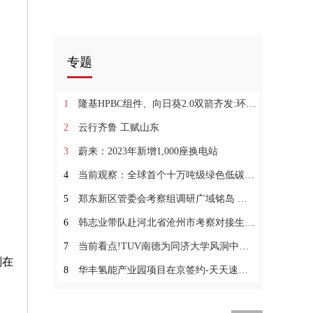
专题
1
隆基HPBC组件、向日葵2.0双箭齐发:环球快看
2
云行齐鲁 工赋山东
3
蔚来：2023年新增1,000座换电站
4
当前观察：全球首个十万吨级绿色低碳甲醇工厂投产 推动中国式现代化生动实践
5
郑东新区管委会考察组调研广域铭岛 双方就产业数字化探讨合作
6
韩志业带队赴河北省沧州市考察对接生物质综合利用项目_实时
7
当前看点!TUV南德为同济大学风洞中心颁发欧盟WLTP目击实验室能力证书
划在
8
华丰氢能产业园项目在京签约-天天速看料