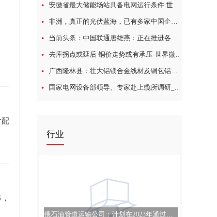
安徽省最大储能场站具备电网运行条件:世界观焦点
非洲，真正的光伏蓝海，已有多家中国企业率先布局-全球焦点
当前头条：中国联通唐雄燕：正在推进各类新型光纤技术研究和应用
去库拐点或延后 铜价走势或有承压-世界微动态
广西隆林县：壮大铝镁合金线材及铜包铝线材产业，工业提质“铝”创新绩 环球观点
国家电网设备部领导、专家赴上缆所调研_热点在线
片配
行业
率，
俄石油管道运输公司：计划在2023年通过科兹米诺港转运至少4000万吨石油