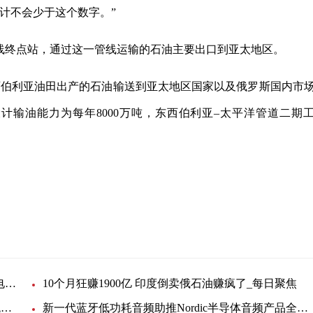
，预计不会少于这个数字。”
石油管线终点站，通过这一管线运输的石油主要出口到亚太地区。
道将西伯利亚油田出产的石油输送到亚太地区国家以及俄罗斯国内市
大设计输油能力为每年8000万吨，东西伯利亚–太平洋管道二期
国内市场
潍柴发布全球首款大功率金属支撑固体氧化物燃料电池SOFC商业化产
10个月狂赚1900亿 印度倒卖俄石油赚疯了_每日聚焦
瑞萨电子宣布与AMD携手展示面向5G有源天线系统的完整RF和数字前端设计
新一代蓝牙低功耗音频助推Nordic半导体音频产品全面升级