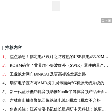
X 关闭
推荐内容
1、
焦点消息！搞定电路设计之防过热的USB供电433.92MHz RF功率放大器
2、
ROHM确立了业界超小短波红外（SWIR）器件的量产技术 非常适用于便携设备和可穿戴设备等新领域的感测应用
3、
工业以太网向EtherCAT及更高标准发展之路
4、
瑞萨电子宣布与AMD携手展示面向5G有源天线系统的完整RF和数字前端设计
5、
新一代蓝牙低功耗音频助推Nordic半导体音频产品全面升级
6、
吉林白山抽查聚氯乙烯绝缘电缆14批次 1批次不合格
7、
焦点关注：江苏省委书记信长星调研中天科技：以更多拳头产品抢占竞争制高点