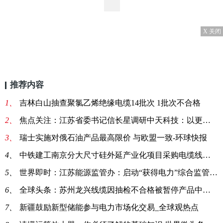
X 关闭
推荐内容
1、
吉林白山抽查聚氯乙烯绝缘电缆14批次 1批次不合格
2、
焦点关注：江苏省委书记信长星调研中天科技：以更多拳头产品抢占竞争制高点
3、
瑞士实施对俄石油产品最高限价 与欧盟一致-环球快报
4、
中铁建工南京分大尺寸硅外延产业化项目采购电缆线一批
5、
世界即时：江苏能源监管办：启动“获得电力”综合监管问题整改复查工作
6、
全球头条：苏州龙兴线缆因抽检不合格被暂停产品中标资格6个月
7、
新疆鼓励新型储能参与电力市场化交易_全球观热点