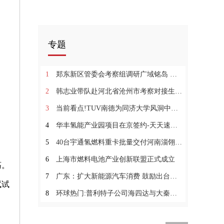
专题
1
郑东新区管委会考察组调研广域铭岛 双方就产业数字化探讨合作
2
韩志业带队赴河北省沧州市考察对接生物质综合利用项目_实时
3
当前看点!TUV南德为同济大学风洞中心颁发欧盟WLTP目击实验室能力证书
4
华丰氢能产业园项目在京签约-天天速看料
5
40台宇通氢燃料重卡批量交付河南淄翎！|世界观焦点
6
上海市燃料电池产业创新联盟正式成立
荡。
7
广东：扩大新能源汽车消费 鼓励出台新能源汽车下乡支持政策 环球热头条
试试
8
环球热门:普利特子公司海四达与大秦新能源共同打造一款超具性价比的低成本电芯