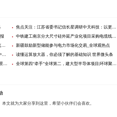
格
焦点关注：江苏省委书记信长星调研中天科技：以更多拳头产品抢占竞争制高点
快报
中铁建工南京分大尺寸硅外延产业化项目采购电缆线一批
世界即时：江苏能源监管办：启动“获得电力”综合监管问题整改复查工作
新疆鼓励新型储能参与电力市场化交易_全球观热点
全球头条：苏州龙兴线缆因抽检不合格被暂停产品中标资格6个月
读懂运算放大器，你必须了解的基础知识 世界微头条
开放麒麟 openKylin 已布局 RISC-V 架构 OS 办公场景生态：迁移适配开源应用_全球观焦点
全球第四“牵手”全球第二，建大型半导体项目|环球聚看点
动
。本文就为大家分享到这里，希望小伙伴们会喜欢。