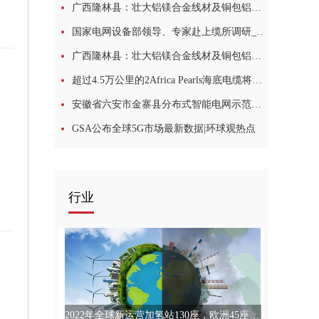
广西隆林县：壮大铝镁合金线材及铜包铝线材产业，工业提质“铝”创新绩 环球观点
国家电网设备部领导、专家赴上缆所调研_热点在线
广西隆林县：壮大铝镁合金线材及铜包铝线材产业，工业提质“铝”创新绩 天天报道
超过4.5万公里的2Africa Pearls海底电缆将在巴林登陆，成为世界最长 全球热消息
安徽省六安市金寨县分布式智能电网示范区建设正式启动 每日焦点
GSA公布全球5G市场最新数据|环球观热点
行业
2022年全球新运营加氢站130座，欧洲45座_世界速看料