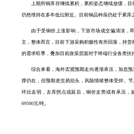
上期所铜库存继续累积，累积姿态继续放缓，目前
仍然维持在多年低位附近。目前铜品种虽仍处于累库
由于受铜价上涨影响，下游市场成交偏清淡，
主，整体而言，目前下游采购积极性有所回落，持货
的需求旺季，叠加目前政策层面对于终端行业各类扶
综合来看，海外宏观预期走向逐渐承压，加息预
撑仍在，但预期差交易抬头，风险情绪整体受抑。节
环比走弱，去库拐点或延后，铜价走势或有承压，如果
69500元/吨。
关键词：
波动区间
持续恢复
仍然维持
又将迎来