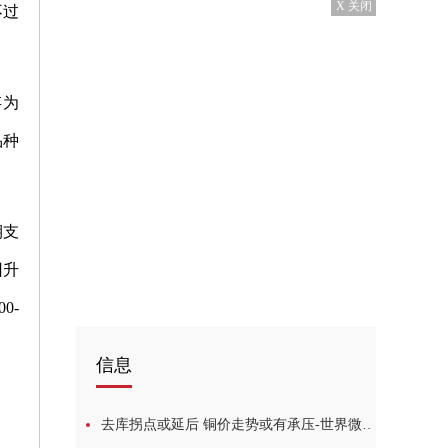
X 关闭
不过
存为
品种
期支
回升
0-
信息
去库拐点或延后 铜价走势或有承压-世界微动态