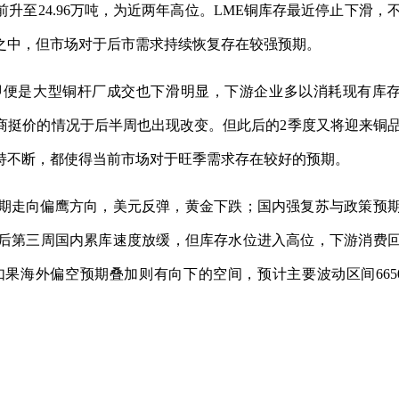
升至24.96万吨，为近两年高位。LME铜库存最近停止下滑，
之中，但市场对于后市需求持续恢复存在较强预期。
即便是大型铜杆厂成交也下滑明显，下游企业多以消耗现有库
商挺价的情况于后半周也出现改变。但此后的2季度又将迎来铜
持不断，都使得当前市场对于旺季需求存在较好的预期。
期走向偏鹰方向，美元反弹，黄金下跌；国内强复苏与政策预
后第三周国内累库速度放缓，但库存水位进入高位，下游消费
海外偏空预期叠加则有向下的空间，预计主要波动区间6650
交投活跃