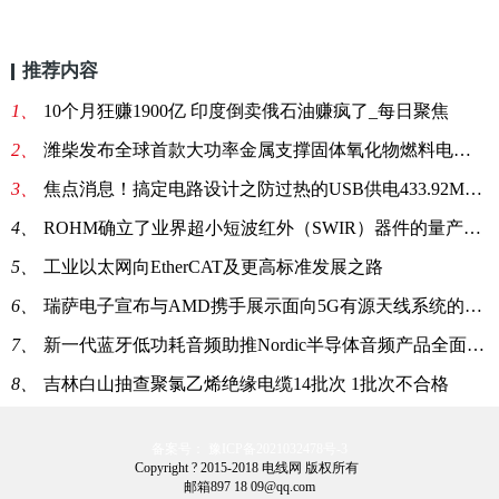
推荐内容
1、
10个月狂赚1900亿 印度倒卖俄石油赚疯了_每日聚焦
2、
潍柴发布全球首款大功率金属支撑固体氧化物燃料电池SOFC商业化产
3、
焦点消息！搞定电路设计之防过热的USB供电433.92MHz RF功率放大器
4、
ROHM确立了业界超小短波红外（SWIR）器件的量产技术 非常适用于便携设备和可穿戴设备等新领域的感测应用
5、
工业以太网向EtherCAT及更高标准发展之路
6、
瑞萨电子宣布与AMD携手展示面向5G有源天线系统的完整RF和数字前端设计
7、
新一代蓝牙低功耗音频助推Nordic半导体音频产品全面升级
8、
吉林白山抽查聚氯乙烯绝缘电缆14批次 1批次不合格
备案号： 豫ICP备2021032478号-3
Copyright ? 2015-2018 电线网 版权所有
邮箱897 18 09@qq.com