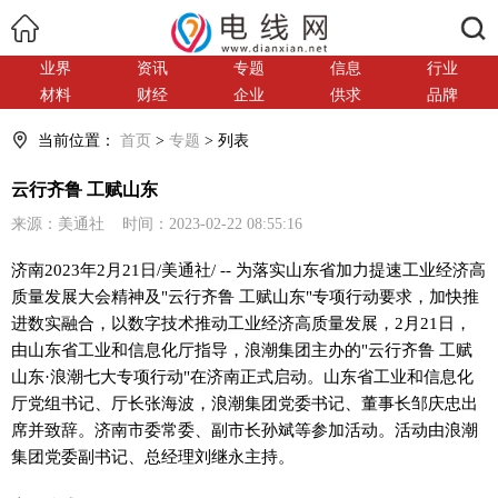
搜索
业界
资讯
专题
信息
行业
材料
财经
企业
供求
品牌
当前位置：
首页
>
专题
> 列表
云行齐鲁 工赋山东
来源：美通社 时间：2023-02-22 08:55:16
济南2023年2月21日/美通社/ -- 为落实山东省加力提速工业经济高
质量发展大会精神及"云行齐鲁 工赋山东"专项行动要求，加快推
进数实融合，以数字技术推动工业经济高质量发展，2月21日，
由山东省工业和信息化厅指导，浪潮集团主办的"云行齐鲁 工赋
山东·浪潮七大专项行动"在济南正式启动。山东省工业和信息化
厅党组书记、厅长张海波，浪潮集团党委书记、董事长邹庆忠出
席并致辞。济南市委常委、副市长孙斌等参加活动。活动由浪潮
集团党委副书记、总经理刘继永主持。