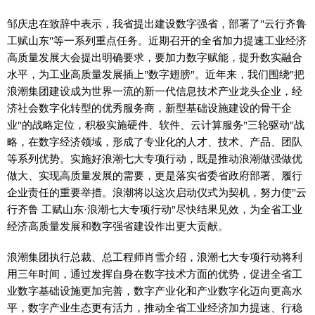
邹庆忠在致辞中表示，我省提出建设数字强省，部署了"云行齐鲁
工赋山东"等一系列重点任务。近期召开的全省加力提速工业经济
高质量发展大会提出明确要求，要加力数字赋能，提升数实融合
水平，为工业高质量发展插上"数字翅膀"。近年来，我们围绕"把
浪潮集团建设成为世界一流的新一代信息技术产业龙头企业，经
济社会数字化转型的优秀服务商，新型基础设施建设的骨干企
业"的战略定位，积极实施硬件、软件、云计算服务"三轮驱动"战
略，在数字经济领域，形成了专业化的人才、技术、产品、团队
等系列优势。实施好浪潮七大专项行动，既是推动浪潮做强做优
做大、实现高质量发展的需要，更是落实省委省政府部署、履行
企业责任的重要举措。浪潮将以这次启动仪式为契机，努力使"云
行齐鲁 工赋山东·浪潮七大专项行动"尽快结果见效，为全省工业
经济高质量发展和数字强省建设作出更大贡献。
浪潮集团执行总裁、总工程师肖雪介绍，浪潮七大专项行动将利
用三年时间，通过发挥自身在数字技术方面的优势，促进全省工
业数字基础设施更加完善，数字产业化和产业数字化迈向更高水
平，数字产业生态更有活力，推动全省工业经济加力提速、行稳