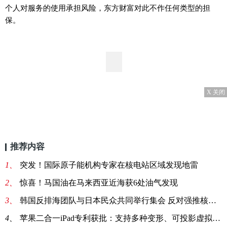
个人对服务的使用承担风险，东方财富对此不作任何类型的担
保。
X 关闭
推荐内容
1、
突发！国际原子能机构专家在核电站区域发现地雷
2、
惊喜！马国油在马来西亚近海获6处油气发现
3、
韩国反排海团队与日本民众共同举行集会 反对强推核污染水排海
4、
苹果二合一iPad专利获批：支持多种变形、可投影虚拟键盘