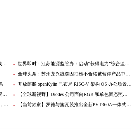
技术
上海国际汽车城
中铁建工南京分大尺寸硅外延产业化项目采购电缆线一批
世界即时：江苏能源监管办：启动“获得电力”综合监管问题整改复查工作
全球头条：苏州龙兴线缆因抽检不合格被暂停产品中标资格6个月
条
开放麒麟 openKylin 已布局 RISC-V 架构 OS 办公场景生态：迁移适配开源应用_
全球第四“牵手”全球第二，建大型半导体项目|环球聚看点
【全球新视野】Diodes 公司面向RGB 和单色固态照明LED推出双数字接口、多通道 LED 驱动器
美新半导体发布新款AMR地磁传感器MMC5616WA，全新升级，满足丰富的应用场景-环球热文
【当前独家】罗德与施瓦茨推出全新PVT360A一体式解决方案，适用于FR1基站、小基站和射频元器件的表征和生产测试