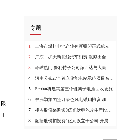
专题
1
上海市燃料电池产业创新联盟正式成立
2
广东：扩大新能源汽车消费 鼓励出台新能源汽车下乡支持政策 环球热头条
3
环球热门:普利特子公司海四达与大秦新能源共同打造一款超具性价比的低成本电芯
4
河南公布27个独立储能电站示范项目名单_世界速看
5
Ecobat将建其第三个锂离子电池回收设施
6
舍弗勒集团签订绿色风电采购协议 加速能源转型
有限
7
棒杰股份采购逾9亿光伏电池片生产设备_每日聚焦
）正
8
融捷股份拟投资1亿元设立子公司 开展电池正负极材料业务