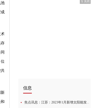
X 关闭
电池
盟成
技术
然存
共同
，位
键共
信息
创新
级和
焦点讯息：江苏：2023年1月新增太阳能发电1.29GW