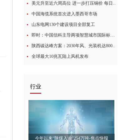
美元升至近六周高位 进一步打压铜价 每日视点
中国海缆系统首次进入墨西哥市场
山东电网130个建设项目全部复工
即时：中国信科主导两项智慧城市国际标准获ITU-T审议通过
陕西碳达峰方案：2030年风、光装机达8000万千瓦以上
全球最大10兆瓦陆上风机发布
行业
全球观焦点
今年以来“陕煤入渝”254万吨-焦点快报