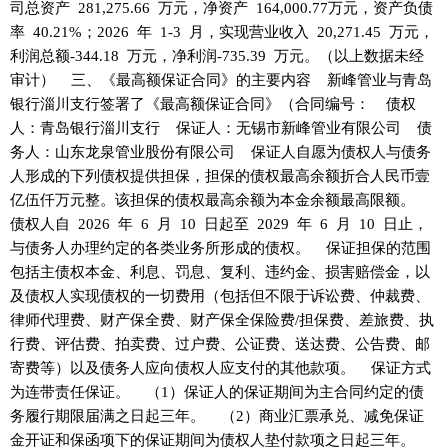
司总资产 281,275.66 万元，净资产 164,000.77万元，资产负债
率 40.21%；2026 年 1-3 月，实现营业收入 20,271.45 万元，
利润总额-344.18 万元，净利润-735.39 万元。（以上数据未经
审计） 三、《最高额保证合同》的主要内容 新峰管业与青岛
银行淄川支行签署了《最高额保证合同》（合同编号： 债权
人：青岛银行淄川支行 保证人：无锡市新峰管业有限公司 债
务人：山东龙泉管业股份有限公司 保证人自愿为债权人与债务
人形成的下列债权提供担保，担保的债权最高余额折合人民币壹
亿伍仟万元整。该担保的债权最高余额为本金余额最高限额。
债权人自 2026 年 6 月 10 日起至 2029 年 6 月 10 日止，
与债务人办理约定的各类业务所形成的债权。 保证担保的范围
包括主债权本金、利息、罚息、复利、违约金、损害赔偿金，以
及债权人实现债权的一切费用（包括但不限于诉讼费、仲裁费、
律师代理费、财产保全费、财产保全保险费/担保费、差旅费、执
行费、评估费、拍卖费、过户费、公证费、送达费、公告费、邮
寄费等）以及债务人应向债权人应支付的其他款项。 保证方式
为连带责任保证。 （1）保证人的保证期间为主合同约定的债
务履行期限届满之日起三年。 （2）商业汇票承兑、减免保证
金开证和保函项下的保证期间为债权人垫付款项之日起三年。