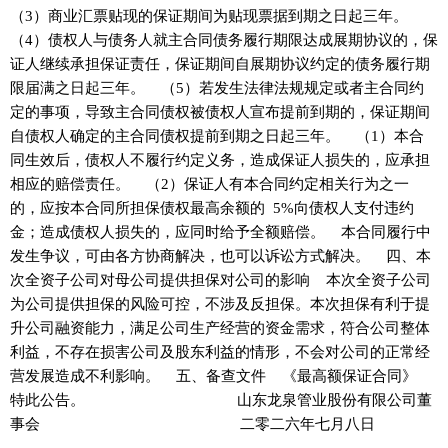
（3）商业汇票贴现的保证期间为贴现票据到期之日起三年。
（4）债权人与债务人就主合同债务履行期限达成展期协议的，保
证人继续承担保证责任，保证期间自展期协议约定的债务履行期
限届满之日起三年。 （5）若发生法律法规规定或者主合同约
定的事项，导致主合同债权被债权人宣布提前到期的，保证期间
自债权人确定的主合同债权提前到期之日起三年。 （1）本合
同生效后，债权人不履行约定义务，造成保证人损失的，应承担
相应的赔偿责任。 （2）保证人有本合同约定相关行为之一
的，应按本合同所担保债权最高余额的 5%向债权人支付违约
金；造成债权人损失的，应同时给予全额赔偿。 本合同履行中
发生争议，可由各方协商解决，也可以诉讼方式解决。 四、本
次全资子公司对母公司提供担保对公司的影响 本次全资子公司
为公司提供担保的风险可控，不涉及反担保。本次担保有利于提
升公司融资能力，满足公司生产经营的资金需求，符合公司整体
利益，不存在损害公司及股东利益的情形，不会对公司的正常经
营发展造成不利影响。 五、备查文件 《最高额保证合同》
特此公告。 山东龙泉管业股份有限公司董
事会 二零二六年七月八日