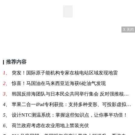
X 关闭
推荐内容
1、
突发！国际原子能机构专家在核电站区域发现地雷
2、
惊喜！马国油在马来西亚近海获6处油气发现
3、
韩国反排海团队与日本民众共同举行集会 反对强推核污染水排海
4、
苹果二合一iPad专利获批：支持多种变形、可投影虚拟键盘
5、
设计NTC测温系统：掌握这些知识点，让你事半功倍！
6、
荷兰政府考虑在农业用地上禁装光伏