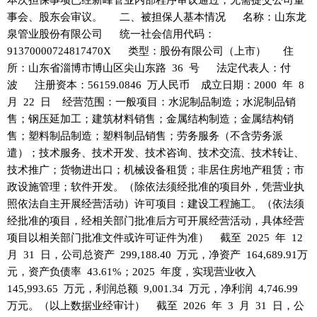
事会、股东会审议。 二、被担保人基本情况 名称：山东龙
泉管业股份有限公司 统一社会信用代码：
91370000724817470X 类型：股份有限公司（上市） 住
所：山东省淄博市博山区尖山东路 36 号 法定代表人：付
波 注册资本：56159.0846 万人民币 成立日期：2000 年 8
月 22 日 经营范围：一般项目：水泥制品制造；水泥制品销
售；钢压延加工；建筑材料销售；金属结构制造；金属结构销
售；塑料制品制造；塑料制品销售；劳务服务（不含劳务派
遣）；技术服务、技术开发、技术咨询、技术交流、技术转让、
技术推广；货物进出口；机械设备租赁；非居住房地产租赁；市
政设施管理；软件开发。（除依法须经批准的项目外，凭营业执
照依法自主开展经营活动）许可项目：建设工程施工。（依法须
经批准的项目，经相关部门批准后方可开展经营活动，具体经营
项目以相关部门批准文件或许可证件为准） 截至 2025 年 12
月 31 日，公司总资产 299,188.40 万元，净资产 164,689.91万
元，资产负债率 43.61%；2025 年度，实现营业收入
145,993.65 万元，利润总额 9,001.34 万元，净利润 4,746.99
万元。（以上数据业经审计） 截至 2026 年 3 月 31 日，公