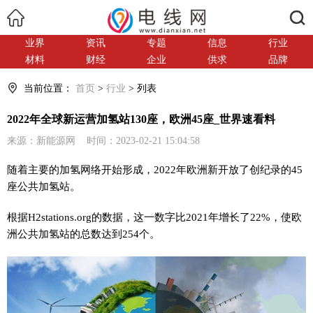
搜索
业界
资讯
专题
信息
行业
材料
财经
企业
供求
品牌
当前位置：
首页
>
行业
> 列表
2022年全球新运营加氢站130座，欧洲45座_世界速看料
来源：新能源网 时间：2023-02-21 15:04:58
随着主要的加氢网络开始形成，2022年欧洲新开放了创纪录的45
座公共加氢站。
根据H2stations.org的数据，这一数字比2021年增长了22%，使欧
洲公共加氢站的总数达到254个。