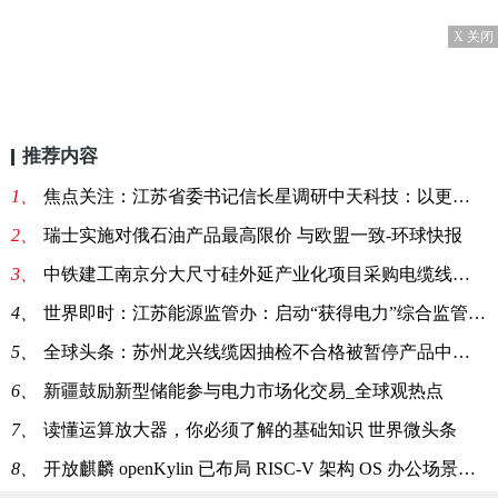
X 关闭
推荐内容
1、
焦点关注：江苏省委书记信长星调研中天科技：以更多拳头产品抢占竞争制高点
2、
瑞士实施对俄石油产品最高限价 与欧盟一致-环球快报
3、
中铁建工南京分大尺寸硅外延产业化项目采购电缆线一批
4、
世界即时：江苏能源监管办：启动“获得电力”综合监管问题整改复查工作
5、
全球头条：苏州龙兴线缆因抽检不合格被暂停产品中标资格6个月
6、
新疆鼓励新型储能参与电力市场化交易_全球观热点
7、
读懂运算放大器，你必须了解的基础知识 世界微头条
8、
开放麒麟 openKylin 已布局 RISC-V 架构 OS 办公场景生态：迁移适配开源应用_全球观焦点