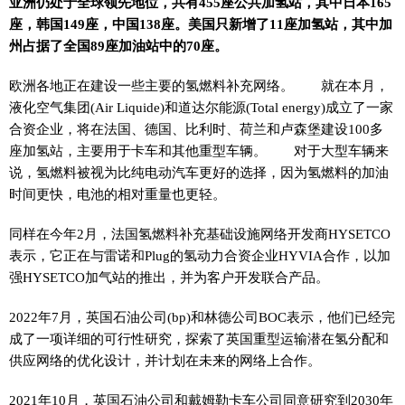
亚洲仍处于全球领先地位，共有455座公共加氢站，其中日本165
座，韩国149座，中国138座。美国只新增了11座加氢站，其中加
州占据了全国89座加油站中的70座。
欧洲各地正在建设一些主要的氢燃料补充网络。 就在本月，
液化空气集团(Air Liquide)和道达尔能源(Total energy)成立了一家
合资企业，将在法国、德国、比利时、荷兰和卢森堡建设100多
座加氢站，主要用于卡车和其他重型车辆。 对于大型车辆来
说，氢燃料被视为比纯电动汽车更好的选择，因为氢燃料的加油
时间更快，电池的相对重量也更轻。
同样在今年2月，法国氢燃料补充基础设施网络开发商HYSETCO
表示，它正在与雷诺和Plug的氢动力合资企业HYVIA合作，以加
强HYSETCO加气站的推出，并为客户开发联合产品。
2022年7月，英国石油公司(bp)和林德公司BOC表示，他们已经完
成了一项详细的可行性研究，探索了英国重型运输潜在氢分配和
供应网络的优化设计，并计划在未来的网络上合作。
2021年10月，英国石油公司和戴姆勒卡车公司同意研究到2030年