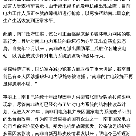
发言人曼森特萨表示，由于越来越多的发电机组出现故障，目前
电力工作人员正在就故障机组进行抢修，以尽快帮助南非民众的
生产生活恢复到正常水平。
此前，南非政府证实，该公司正面临越来越多破坏电力网络的犯
罪行为，且针对南非电力系统的破坏行为亦呈现出愈演愈烈态
势。自去年12月以来，南非政府派出国防军士兵驻守各地发电
站，以防止或减少针对电力系统的盗窃和破坏行为。
曼森特萨证实，国防军在减少犯罪方面取得了重大进展，截至目
前已有48人因涉嫌破坏电力设施等被逮捕，“南非的供电设施不再
显得脆弱不堪。”
事实上，南非已连续十年出现因电力供需紧张而导致的拉闸限电
现象。尽管南非政府已经公布了针对电力系统的结构性改革计
划。但进入2022年，南非用电危机并未因国家电力系统改革计划
的出台而改善。作为南非最重要的国有企业之一，南非国家电力
公司当前深陷债务危机。受发电机组故障频发、设备缺乏维护等
多重因素影响，南非自新冠肺炎疫情暴发以来，限电令已经逐渐