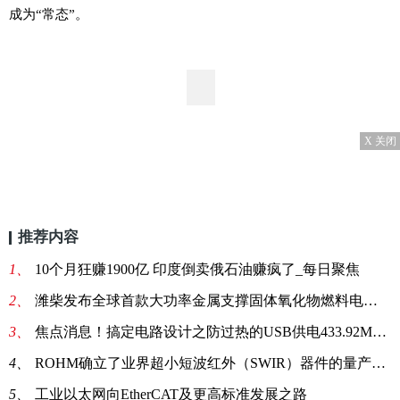
成为“常态”。
X 关闭
推荐内容
1、
10个月狂赚1900亿 印度倒卖俄石油赚疯了_每日聚焦
2、
潍柴发布全球首款大功率金属支撑固体氧化物燃料电池SOFC商业化产
3、
焦点消息！搞定电路设计之防过热的USB供电433.92MHz RF功率放大器
4、
ROHM确立了业界超小短波红外（SWIR）器件的量产技术 非常适用于便携设备和可穿戴设备等新领域的感测应用
5、
工业以太网向EtherCAT及更高标准发展之路