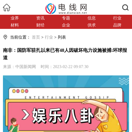
搜索
业界
资讯
专题
信息
行业
材料
财经
企业
供求
品牌
当前位置：
首页
>
行业
> 列表
南非：国防军驻扎以来已有48人因破坏电力设施被捕:环球报
道
来源：中国新闻网 时间：2023-02-22 09:07:30