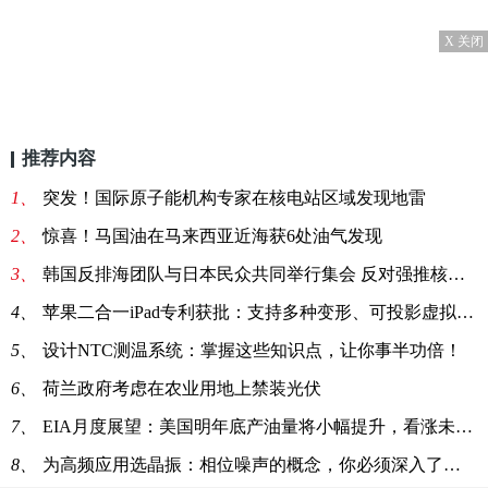
X 关闭
推荐内容
1、
突发！国际原子能机构专家在核电站区域发现地雷
2、
惊喜！马国油在马来西亚近海获6处油气发现
3、
韩国反排海团队与日本民众共同举行集会 反对强推核污染水排海
4、
苹果二合一iPad专利获批：支持多种变形、可投影虚拟键盘
5、
设计NTC测温系统：掌握这些知识点，让你事半功倍！
6、
荷兰政府考虑在农业用地上禁装光伏
7、
EIA月度展望：美国明年底产油量将小幅提升，看涨未来油价
8、
为高频应用选晶振：相位噪声的概念，你必须深入了解一下！