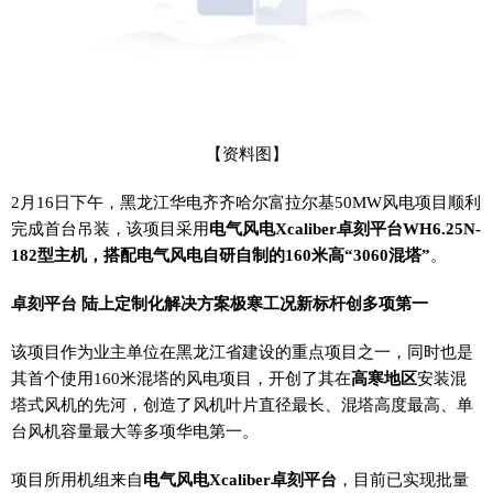
【资料图】
2月16日下午，黑龙江华电齐齐哈尔富拉尔基50MW风电项目顺利
完成首台吊装，该项目采用
电气风电Xcaliber卓刻平台WH6.25N-
182型主机，搭配电气风电自研自制的160米高“3060混塔”
。
卓刻平台 陆上定制化解决方案
极寒工况新标杆创多项第一
该项目作为业主单位在黑龙江省建设的重点项目之一，同时也是
其首个使用160米混塔的风电项目，开创了其在
高寒地区
安装混
塔式风机的先河，创造了风机叶片直径最长、混塔高度最高、单
台风机容量最大等多项华电第一。
项目所用机组来自
电气风电Xcaliber卓刻平台
，目前已实现批量