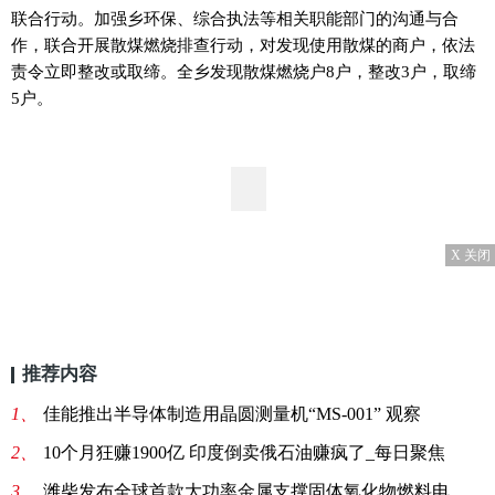
联合行动。加强乡环保、综合执法等相关职能部门的沟通与合
作，联合开展散煤燃烧排查行动，对发现使用散煤的商户，依法
责令立即整改或取缔。全乡发现散煤燃烧户8户，整改3户，取缔
5户。
X 关闭
推荐内容
1、
佳能推出半导体制造用晶圆测量机“MS-001” 观察
2、
10个月狂赚1900亿 印度倒卖俄石油赚疯了_每日聚焦
3、
潍柴发布全球首款大功率金属支撑固体氧化物燃料电池SOFC商业化产