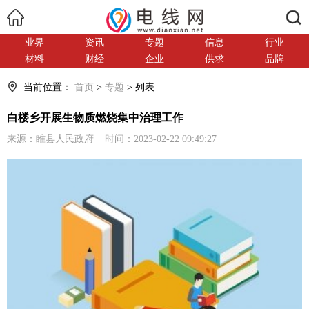
搜索
业界
资讯
专题
信息
行业
材料
财经
企业
供求
品牌
当前位置：
首页
>
专题
> 列表
白楼乡开展生物质燃烧集中治理工作
来源：睢县人民政府 时间：2023-02-22 09:49:27