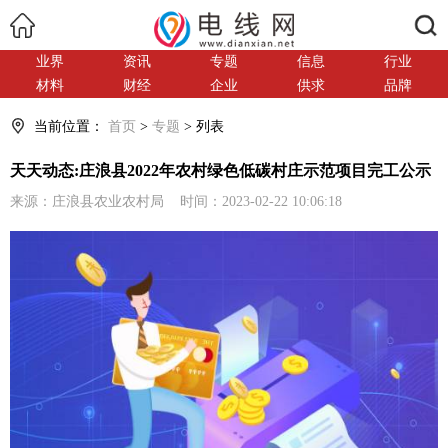
搜索
业界
资讯
专题
信息
行业
材料
财经
企业
供求
品牌
当前位置：
首页
>
专题
> 列表
天天动态:庄浪县2022年农村绿色低碳村庄示范项目完工公示
来源：庄浪县农业农村局 时间：2023-02-22 10:06:18