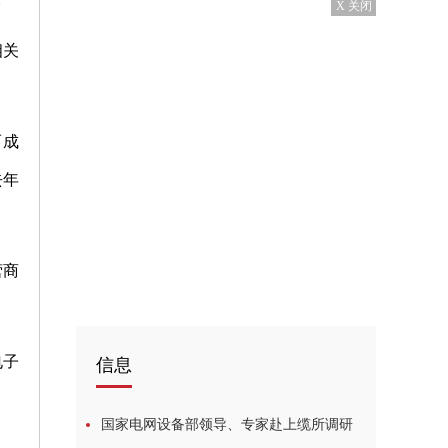
X 关闭
相关
而成
去年
营商
。
电子
信息
国家电网设备部领导、专家赴上缆所调研