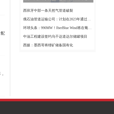
西班牙中部一条天然气管道破裂
俄石油管道运输公司：计划在2023年通过科兹米诺港转运至少4000万吨石油
环球头条：990MW！IberBlue Wind将在葡萄牙建造Botafogo浮动海上风电场
片配
中油工程建设签约乌干达道达尔储罐项目
西媒：墨西哥将锂矿储备国有化
率，