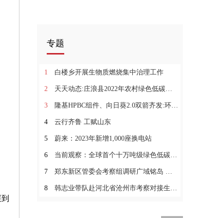
专题
1
白楼乡开展生物质燃烧集中治理工作
2
天天动态:庄浪县2022年农村绿色低碳村庄示范项目完工公示
3
隆基HPBC组件、向日葵2.0双箭齐发:环球快看
4
云行齐鲁 工赋山东
5
蔚来：2023年新增1,000座换电站
6
当前观察：全球首个十万吨级绿色低碳甲醇工厂投产 推动中国式现代化生动实践
7
郑东新区管委会考察组调研广域铭岛 双方就产业数字化探讨合作
8
韩志业带队赴河北省沧州市考察对接生物质综合利用项目_实时
展到
。