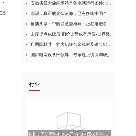
手，
安徽省最大储能场站具备电网运行条件:世界观焦点
GS
非洲，真正的光伏蓝海，已有多家中国企业率先布局-全球焦点
当前头条：中国联通唐雄燕：正在推进各类新型光纤技术研究和应用
去库拐点或延后 铜价走势或有承压-世界微动态
广西隆林县：壮大铝镁合金线材及铜包铝线材产业，工业提质“铝”创新绩 环球观点
国家电网设备部领导、专家赴上缆所调研_热点在线
行业
南非：国防军驻扎以来已有48人因破坏电力设施被捕:环球报道