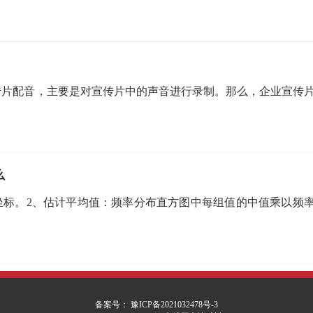
传片配音，主要是对宣传片中的声音进行录制。那么，企业宣传
么
坐标。2、估计平均值：频率分布直方图中每组值的中值乘以频
备案号： 豫ICP备2021032478号-3