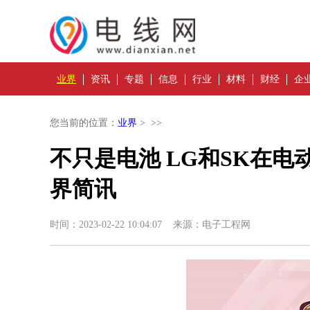
业界
资讯
专题
信息
行业
材料
财经
企
您当前的位置：
业界
> >>
不只是电池 LG和SK在
界简讯
时间：2023-02-22 10:04:07 来源：电子工程网