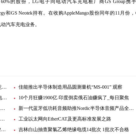
司60%的股份，LG电子同电动汽车充电桩厂商GS Group携
rgy和GS Neotek持有。在收购AppleMango股份同年的11月份，
展电动汽车充电业务。
部分股份
不只是电池 LG和SK在电动汽车充电市场也已展开竞争:世界简讯
佳能推出半导体制造用晶圆测量机“MS-001” 观察
潍柴发布全球首款大功率金属支撑固体氧化物燃料电池SOFC商业化产
10个月狂赚1900亿 印度倒卖俄石油赚疯了_每日聚焦
瑞萨电子宣布与AMD携手展示面向5G有源天线系统的完整RF和数字前端设计
新一代蓝牙低功耗音频助推Nordic半导体音频产品全面升级
ROHM确立了业界超小短波红外（SWIR）器件的量产技术 非常适用于便携设备和可穿戴设备等新领域的感测应用
工业以太网向EtherCAT及更高标准发展之路
焦点消息！搞定电路设计之防过热的USB供电433.92MHz RF功率放大器
吉林白山抽查聚氯乙烯绝缘电缆14批次 1批次不合格