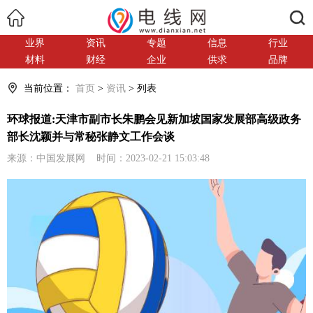
搜索
业界
资讯
专题
信息
行业
材料
财经
企业
供求
品牌
当前位置：
首页
>
资讯
> 列表
环球报道:天津市副市长朱鹏会见新加坡国家发展部高级政务
部长沈颖并与常秘张静文工作会谈
来源：中国发展网 时间：2023-02-21 15:03:48