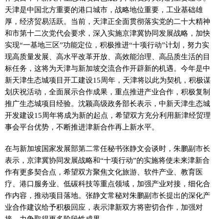
天津是中国北方重要的港口城市，战略地位重要，工业基础雄
厚，经济贸易活跃。当前，天津正全面贯彻落实党的二十大精神
和市第十二次党代会要求，深入实施京津冀协同发展战略，加快
实现“一基地三区”功能定位，积极推进“十项行动”计划，努力实
现高质量发展、高水平改革开放、高效能治理、高品质生活的目
标任务，这将为天津与新加坡交流合作开辟新的机遇。今年是中
新天津生态城项目开工建设15周年，天津将以此为契机，积极谋
划庆祝活动，全面展示合作成果，重点推进产业合作，积极复制
推广生态城项目经验。沈颖高级政务部长表示，中新天津生态城
开发建设15周年将成为新的起点，希望双方充分利用新津经贸理
事会平台优势，不断推进津新合作再上新水平。
在与新加坡国家发展部第二常任秘书张静文会谈时，朱鹏副市长
表示，京津冀协同发展战略和“十项行动”的实施将使未来津新合
作有更多契合点，希望双方聚焦文化旅游、软件产业、教育医
疗、港口服务业、低碳科技等重点领域，加强产业对接，细化合
作内容，推动项目落地。张静文常秘对朱鹏副市长提出的深化产
业合作建议给予积极回应，表示津新双方将密切合作，加强对
接，力争取得更多阶段性成果。