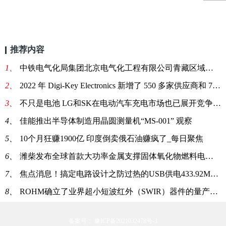
推荐内容
1、
中铁电气化局集团北京电气化工程有限公司青藏区域项目经理部电力电缆询价采购
2、
2022 年 Digi-Key Electronics 新增了 550 多家供应商和 75,000 多个 SKU
3、
不只是电池 LG和SK在电动汽车充电市场也已展开竞争:世界简讯
4、
佳能推出半导体制造用晶圆测量机“MS-001” 观察
5、
10个月狂赚1900亿 印度倒卖俄石油赚疯了_每日聚焦
6、
潍柴发布全球首款大功率金属支撑固体氧化物燃料电池SOFC商业化产
7、
焦点消息！搞定电路设计之防过热的USB供电433.92MHz RF功率放大器
8、
ROHM确立了业界超小短波红外（SWIR）器件的量产技术 非常适用于便携设备和可穿戴设备等新领域的感测应用
备案号： 豫ICP备2021032478号-3