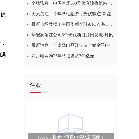
全球讯息：中国首座500千伏直流换流站“焕新”改造进入攻坚冲刺阶段
天天关注：半年两亿融资，光伏微逆“新星”崛起
，除
最新市场数据！中国引领全球9.4GW海上风电热潮
华能澜沧江公司3个光伏项目并网发电:时讯
后，
最新消息：云南华电丽江宁蒗金姑窝子60MW复合型光电项目开工
期满
四川电网2023年将投资超300亿元
行业
160米，极寒地区风电混塔新高度！