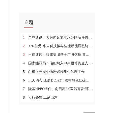
专题
1
全球通讯！大兴国际氢能示范区获评首批北京市十大高品质园区
2
3.97亿元 华自科技拟与桂能新能源签订储能电站EPC工程总承包合同
3
当前速读：顺成集团携手广域铭岛 共同推动煤化工行业数字化节能降碳
4
国家能源局：储能纳入中央预算资金支持！高度重视并推进健全新型储能价格和市场机制 环球新消息
5
白楼乡开展生物质燃烧集中治理工作
6
天天动态:庄浪县2022年农村绿色低碳村庄示范项目完工公示
7
隆基HPBC组件、向日葵2.0双箭齐发:环球快看
8
云行齐鲁 工赋山东