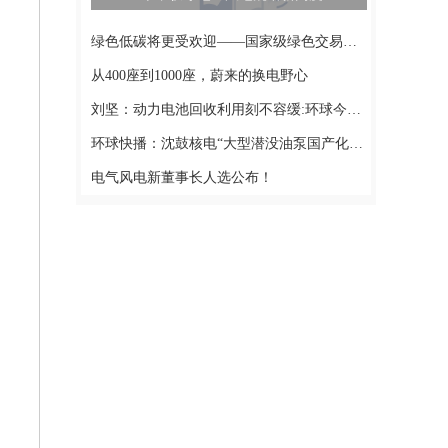
绿色低碳将更受欢迎——国家级绿色交易所建设在北京启动-世界实时
从400座到1000座，蔚来的换电野心
刘坚：动力电池回收利用刻不容缓:环球今热点
环球快播：沈鼓核电“大型潜没油泵国产化机组”产品样机通过中通协鉴定
电气风电新董事长人选公布！